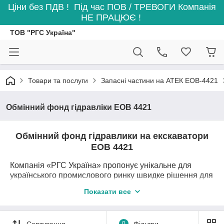
Ціни без ПДВ ! Під час ПОВ / ТРЕВОГИ Компанія
НЕ ПРАЦЮЄ !
ТОВ "РГС Україна"
Товари та послуги
Запасні частини на АТЕК ЕОВ-4421
Обмінний фонд гідравліки ЕОВ 4421
Обмінний фонд гідравлики на екскаватори
ЕОВ 4421
Компанія «РГС Україна» пропонує унікальне для
українського промислового ринку швидке рішення для
термінового відновлення працездатності екскаватора
Показати все
ЕОВ-4421 та радикального збільшення його ресурсу –
обмінний фонд основних гідравлічних агрегатів цієї
моделі екскаватора.
Сортування
0
Фільтри