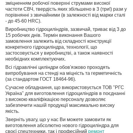
зміцненням робочої поверхні струмами високої
частоти СВЧ
, твердість яких збільшено в 3 (три!) рази у
порівнянні з звичайними (в залежності від марки сталі
- до 45-60 HRC).
Виробництво гідроциліндрів, зазвичай, триває від 3 до
15 робочих днів. Термін виконання Вашого
замовлення залежить від складності конструкції
конкретного гідроциліндра, технології, що
застосовується у виробництві, а також наявності
необхідних комплектуючих.
Всі гідравлічні циліндри обов'язково проходять
випробування на стенді на міцність та герметичність
(за стандартом ГОСТ 18464-96).
Сучасне обладнання, що використовується ТОВ "РГС
Україна" для виготовлення гідроциліндрів в поєднанні
з високою кваліфікацією персоналу дозволяє
забезпечити нашій продукції максимально високу
якість.
Зверніть увагу, що у нас Ви можете замовити як
виготовлення абсолютно нового гідроциліндра для
своєї спецтехники, так і професійний
ремонт