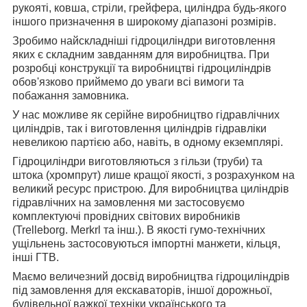
рукояті, ковша, стріли, грейфера, циліндра будь-якого
іншого призначення в широкому діапазоні розмірів.
Зробимо найскладніші гідроциліндри виготовлення
яких є складним завданням для виробництва.
При
розробці конструкції та виробництві гідроциліндрів
обов'язково приймемо до уваги всі вимоги та
побажання замовника.
У нас можливе як серійне виробництво гідравлічних
циліндрів, так і виготовлення циліндрів гідравліки
невеликою партією або, навіть, в одному екземплярі.
Гідроциліндри виготовляються з гільзи (труби) та
штока (хромпрут) лише кращої якості, з розрахунком на
великий ресурс пристрою.
Для виробництва циліндрів
гідравлічних на замовлення ми застосовуємо
комплектуючі провідних світових виробників
(Trelleborg. Merkrl та інш.). В якості гумо-технічних
ущільнень застосовуються імпортні манжети, кільця,
інші ГТВ.
Маємо величезний досвід виробництва гідроциліндрів
під замовлення для екскаваторів, іншої дорожньої,
будівельної важкої техніки українського та