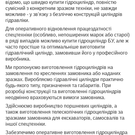
відомо, що швидко купити гідроциліндр, повністю
сумісний з конкретним зразком техніки, не завжди
можливе - у зв'язку з безліччю конструкцій циліндрів
гідравліки.
Для оперативного відновлення працездатності
спецтехніки (особливо, непоширених марок або старої)
в ряді випадків можливо купити гідроциліндр БУ, але ж
часто простіше та оптимальніше виготовити
гідравлічний циліндр, замовивши його у професійного
виробника.
Ми пропонуємо виготовлення гідроциліндрів на
замовлення по кресленнях замовника або наданих
зразках. Виробляємо гідравлічні циліндри
практично
будь-якого типу, призначення та габаритів.
При
розробці конструкції та виготовленні гідроциліндрів
неодмінно враховуються вимоги замовника.
Здійснюємо виробництво поршневих циліндрів, а
також виготовлення телескопічних гідроциліндрів за
зразками замовника для екскаваторів, самосвалів та
іншої спецтехніки.
Забезпечимо оперативне виготовлення гідроциліндра