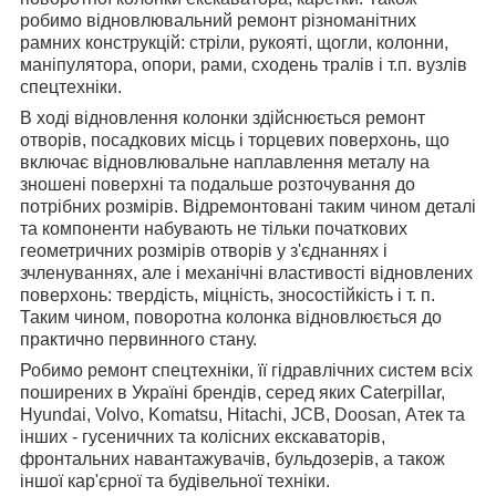
робимо відновлювальний ремонт різноманітних
рамних конструкцій: стріли, рукояті, щогли, колонни,
маніпулятора, опори, рами, сходень тралів і т.п. вузлів
спецтехніки.
В ході відновлення колонки здійснюється ремонт
отворів, посадкових місць і торцевих поверхонь, що
включає відновлювальне наплавлення металу на
зношені поверхні та подальше розточування до
потрібних розмірів. Відремонтовані таким чином деталі
та компоненти набувають не тільки початкових
геометричних розмірів отворів у з'єднаннях і
зчленуваннях, але і механічні властивості відновлених
поверхонь: твердість, міцність, зносостійкість і т. п.
Таким чином, поворотна колонка відновлюється до
практично первинного стану.
Робимо ремонт спецтехніки, її гідравлічних систем всіх
поширених в Україні брендів, серед яких Caterpillar,
Hyundai, Volvo, Komatsu, Hitachi, JCB, Doosan, Атек та
інших - гусеничних та колісних екскаваторів,
фронтальних навантажувачів, бульдозерів, а також
іншої кар'єрної та будівельної техніки.