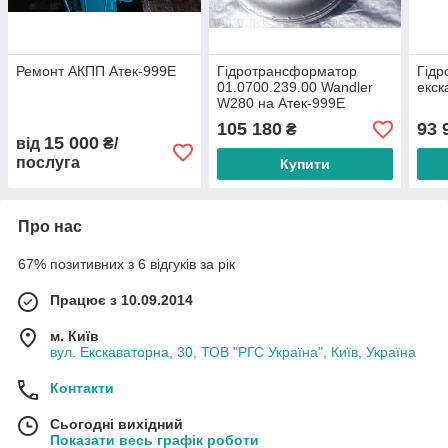
Ремонт АКПП Атек-999Е
Гідротрансформатор
Гідр
01.0700.239.00 Wandler
екск
W280 на Атек-999Е
105 180
93 
₴
15 000
від
₴/
послуга
Купити
Про нас
67% позитивних з 6 відгуків за рік
Працює з 10.09.2014
м. Київ
вул. Екскаваторна, 30, ТОВ "РГС Україна", Київ, Україна
Контакти
Сьогодні вихідний
Показати весь графік роботи