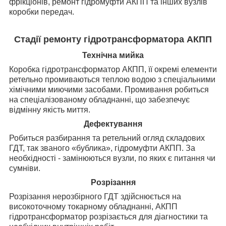
фрікціонів, ремонт гідромуфти АКПП та інших вузлів
коробки передач.
Стадії ремонту гідротрансформатора АКПП
Технічна мийка
Коробка гідротрансформатор АКПП, її окремі елементи
ретельно промиваються теплою водою з спеціальними
хімічними миючими засобами. Промивання робиться
на спеціалізованому обладнанні, що забезпечує
відмінну якість миття.
Дефектування
Робиться разбирання та ретельний огляд складових
ГДТ, так званого «бублика», гідромуфти АКПП. За
необхідності - замінюються вузли, по яких є питання чи
сумніви.
Розрізання
Розрізання нерозбірного ГДТ здійснюється на
високоточному токарному обладнанні, АКПП
гідротрансформатор
розрізається для діагностики та