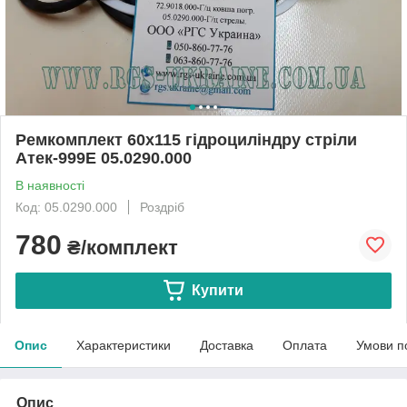
Ремкомплект 60х115 гідроциліндру стріли
Атек-999Е 05.0290.000
В наявності
Код: 05.0290.000
Роздріб
780
₴/комплект
Купити
Опис
Характеристики
Доставка
Оплата
Умови п
Опис