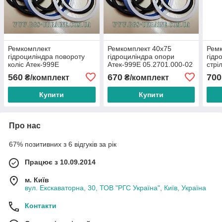
Ремкомплект
Ремкомплект 40х75
Ремк
гідроциліндра повороту
гідроциліндра опори
гідр
коліс Атек-999Е
Атек-999Е 05.2701.000-02
стрі
22.9025.000
94.9
560
670
700
₴/комплект
₴/комплект
Купити
Купити
Про нас
67% позитивних з 6 відгуків за рік
Працює з 10.09.2014
м. Київ
вул. Екскаваторна, 30, ТОВ "РГС Україна", Київ, Україна
Контакти