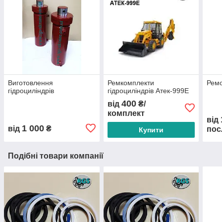
Виготовлення
Ремкомплекти
Ремо
гідроциліндрів
гідроциліндрів Атек-999Е
400
від
₴/
комплект
від
1 000
від
₴
пос
Купити
Подібні товари компанії