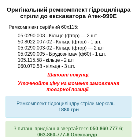
Оригінальний ремкомплект гідроциліндра
стріли до екскаватора Атек-999Е
Ремкомплект серійний
60
х
115:
05.0290.003 - Кільце (фтор) — 2 шт.
50.8022.007-02 - Кільце (фтор) - 1 шт.
05.0290.003-02 - Кільце (фтор) — 2 шт.
05.0290.005 - Брудознімач (ф60) - 1 шт.
105.115.58 - кільце - 2 шт.
060.070.58 - кільце - 3 шт
.
Шановні покупці.
Уточнюйте
ціну на момент замовлення
товарної позиції.
Ремкомплект гідроциліндру стріли меркель —
1880 грн
З питань придбання звертайтеся
050-860-777-6;
063-860-777-6 Олександр
.