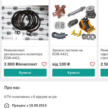
Ремкомплект
Запасні частини на
Рем
центрального колектора
ЕОВ-4421
гідр
ЕОВ-4421.
стрі
35.3
3 800
100
2 5
₴/комплект
від
₴
Купити
Купити
Про нас
67% позитивних з 6 відгуків за рік
Працює з 10.09.2014