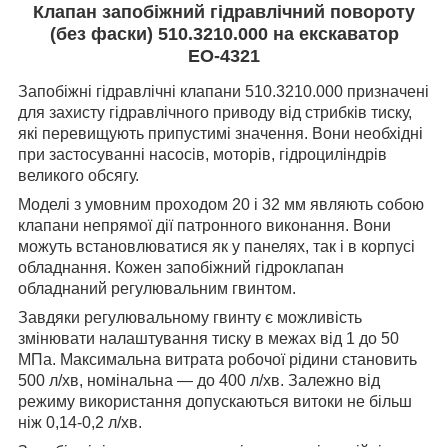
Клапан запобіжний гідравлічний повороту
(без фаски) 510.3210.000 на екскаватор
ЕО-4321
Запобіжні гідравлічні клапани 510.3210.000 призначені
для захисту гідравлічного приводу від стрибків тиску,
які перевищують припустимі значення. Вони необхідні
при застосуванні насосів, моторів, гідроциліндрів
великого обсягу.
Моделі з умовним проходом 20 і 32 мм являють собою
клапани непрямої дії патронного виконання. Вони
можуть встановлюватися як у панелях, так і в корпусі
обладнання. Кожен запобіжний гідроклапан
обладнаний регулювальним гвинтом.
Завдяки регулювальному гвинту є можливість
змінювати налаштування тиску в межах від 1 до 50
МПа. Максимальна витрата робочої рідини становить
500 л/хв, номінальна — до 400 л/хв. Залежно від
режиму використання допускаються витоки не більш
ніж 0,14-0,2 л/хв.