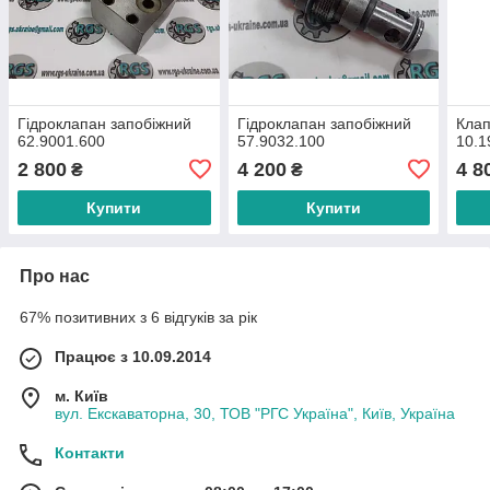
Гідроклапан запобіжний
Гідроклапан запобіжний
Клап
62.9001.600
57.9032.100
10.1
2 800
4 200
4 8
₴
₴
Купити
Купити
Про нас
67% позитивних з 6 відгуків за рік
Працює з 10.09.2014
м. Київ
вул. Екскаваторна, 30, ТОВ "РГС Україна", Київ, Україна
Контакти