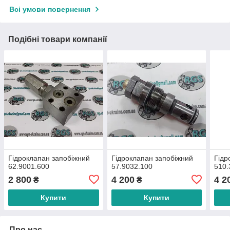
Всі умови повернення
Подібні товари компанії
Гідроклапан запобіжний
Гідроклапан запобіжний
Гідр
62.9001.600
57.9032.100
510.
2 800
4 200
4 2
₴
₴
Купити
Купити
Про нас