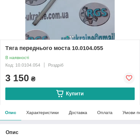
Тяга переднього моста 10.0104.055
В наявності
Код: 10.0104.054
Роздріб
3 150
₴
Купити
Опис
Характеристики
Доставка
Оплата
Умови п
Опис