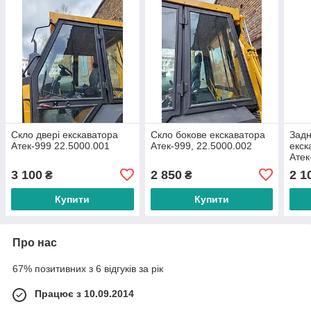
Скло двері екскаватора
Скло бокове екскаватора
Задн
Атек-999 22.5000.001
Атек-999, 22.5000.002
екск
Атек
3 100
2 850
2 1
₴
₴
Купити
Купити
Про нас
67% позитивних з 6 відгуків за рік
Працює з 10.09.2014