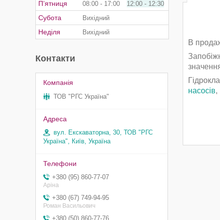
Пʼятниця
08:00
17:00
12:00
12:30
Субота
Вихідний
Неділя
Вихідний
В продаж
Запобіжн
Контакти
значення
Гідрокла
насосів
,
ТОВ "РГС Україна"
вул. Екскаваторна, 30, ТОВ "РГС
Україна", Київ, Україна
+380 (95) 860-77-07
Аріна
+380 (67) 749-94-95
Роман Васильович
+380 (50) 860-77-76