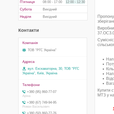
Пʼятниця
08:00
17:00
12:00
12:30
Субота
Вихідний
Пропонує
Неділя
Вихідний
зберіган
Виробниц
Контакти
37.ОС3.0
Сумісніс
сільсько
ТОВ "РГС Україна"
Нап
Поту
вул. Екскаваторна, 30, ТОВ "РГС
Кіль
Україна", Київ, Україна
Нап
Відс
Вага
Купити с
+380 (95) 860-77-07
МТЗ у н
Аріна
+380 (67) 749-94-95
Роман Васильович
+380 (50) 860-77-76