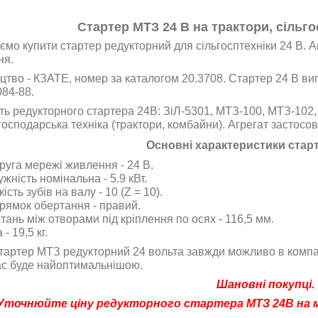
Стартер МТЗ 24 В на трактори, сільго
мо купити стартер редукторний для сільгосптехніки 24 В. А
ня.
тво - КЗАТЕ, номер за каталогом 20.3708.
Стартер 24 В ви
84-88.
ть редукторного стартера 24В: ЗіЛ-5301, МТЗ-100, МТЗ-102,
господарська техніка (трактори, комбайни). Агрегат застосов
Основні характеристики старт
руга мережі живлення - 24 В.
жність номінальна - 5.9 кВт.
кість зубів на валу - 10 (Z = 10).
рямок обертання - правий.
тань між отворами під кріплення по осях - 116,5 мм.
 - 19,5 кг.
тартер МТЗ редукторний 24 вольта завжди можливо в компан
ас буде найоптимальнішою.
Шановні покупці.
Уточнюйте
ціну редукторного стартера МТЗ 24В на м