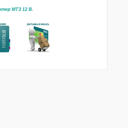
тер МТЗ 12 В
.