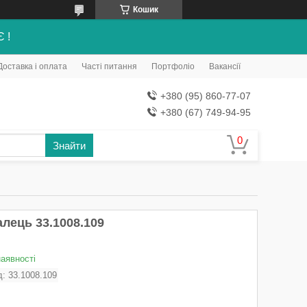
Кошик
Є !
Доставка і оплата
Часті питання
Портфоліо
Вакансії
+380 (95) 860-77-07
+380 (67) 749-94-95
Знайти
лець 33.1008.109
наявності
д:
33.1008.109