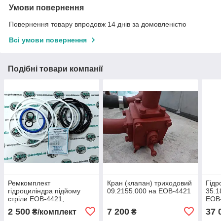
Умови повернення
Повернення товару впродовж 14 днів за домовленістю
Всі умови повернення
Подібні товари компанії
Ремкомплект
Кран (клапан) триходовий
Гідр
гідроциліндра підйому
09.2155.000 на ЕОВ-4421
35.1
стріли ЕОВ-4421,
ЕОВ
35.3600.000
2 500
7 200
37 
₴/комплект
₴