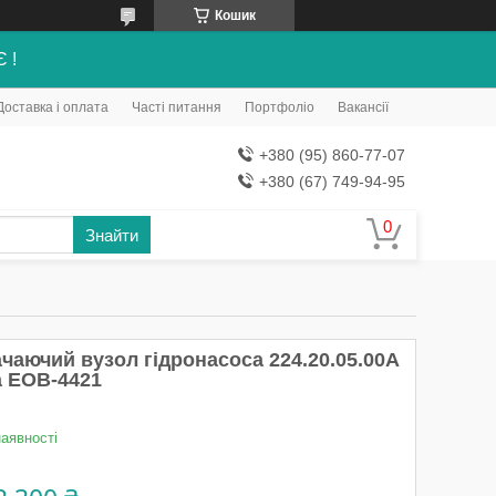
Кошик
Є !
Доставка і оплата
Часті питання
Портфоліо
Вакансії
+380 (95) 860-77-07
+380 (67) 749-94-95
Знайти
чаючий вузол гідронасоса 224.20.05.00А
а ЕОВ-4421
наявності