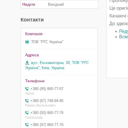
Пропону
Неділя
Вихідний
Це оригі
Качаючі 
Контакти
До здво
Ред
Всм
ТОВ "РГС Україна"
вул. Екскаваторна, 30, ТОВ "РГС
Україна", Київ, Україна
+380 (95) 860-77-07
Аріна
+380 (67) 749-94-95
Роман Васильович
+380 (50) 860-77-76
Олександр
+380 (97) 860-77-76