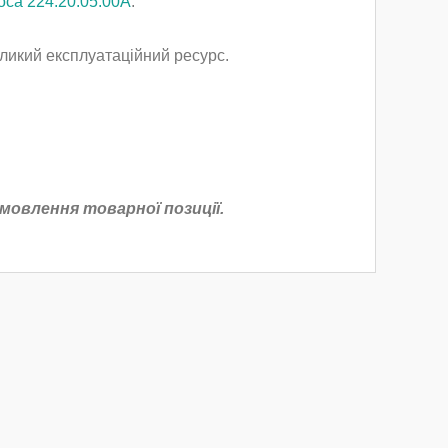
оса 224.20.05.00А
.
еликий експлуатаційний ресурс.
овлення товарної позиції.