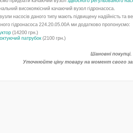
ємо придбати качаючий вузол
здвоєного регульованого нас
нальний високоякісний качаючий вузол гідронасоса.
вузли насосів даного типу мають підвищену надійність та в
єного гідронасоса
224.20.05.00А
ми додатково пропонуємо:
уктор
(14200 грн.)
октуючий патрубок
(2100 грн.)
Шановні покупці.
Уточнюйте ціну товару на момент свого зам