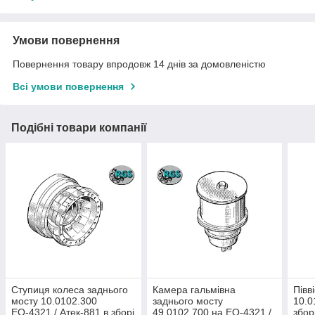
Умови повернення
Повернення товару впродовж 14 днів за домовленістю
Всі умови повернення
Подібні товари компанії
Ступиця колеса заднього
Камера гальмівна
Півв
мосту 10.0102.300
заднього мосту
10.0
ЕО-4321 / Атек-881 в зборі
49.0102.700 на ЕО-4321 /
збор