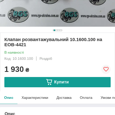
Клапан розвантажувальний 10.1600.100 на
ЕОВ-4421
В наявності
Код: 10.1600.100
Роздріб
1 930
₴
Купити
Опис
Характеристики
Доставка
Оплата
Умови п
Опис