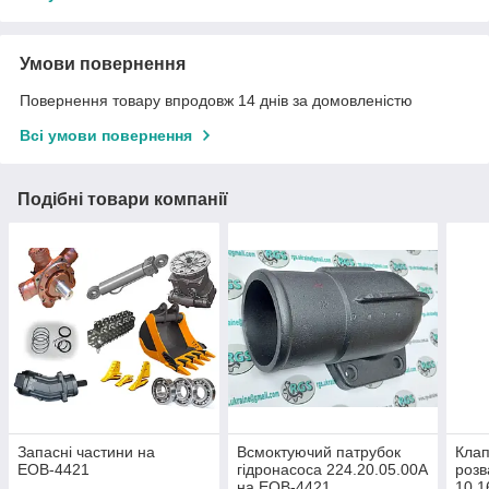
Умови повернення
Повернення товару впродовж 14 днів за домовленістю
Всі умови повернення
Подібні товари компанії
Запасні частини на
Всмоктуючий патрубок
Кла
ЕОВ-4421
гідронасоса 224.20.05.00А
розв
на ЕОВ-4421
10.1