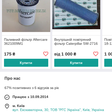
Паливний фільтр Aftercare
Внутрішній повітряний
Пові
3621009M1
фільтр Caterpillar 5W-2716
18-
175
1 000
1 0
₴
від
₴
Купити
Купити
Про нас
67% позитивних з 6 відгуків за рік
Працює з 10.09.2014
м. Київ
вул. Екскаваторна, 30, ТОВ "РГС Україна", Київ, Україна