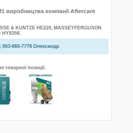
1 виробництва компанії Aftercare
USSE & KUNTZE HE220, MASSEYFERGUSON
r HY9356.
; 063-860-7776 Олександр
.
 товарної позиції.