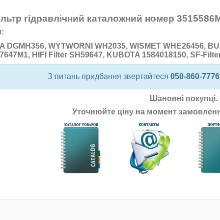
льтр гідравлічний каталожний номер 3515586M
:
A DGMH356, WYTWORNI WH2035, WISMET WHE26456, B
7647M1, HIFI Filter SH59647, KUBOTA 1584018150, SF-Filte
З питань придбання звертайтеся
050-860-7776
Шановні покупці.
Уточнюйте ціну на момент замовлення