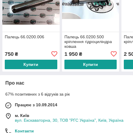
Палець 66.0200.006
Палець 66.0200.500
Пале
кріплення гідроциліндра
кріп
ковша
750
1 950
2 5
₴
₴
Купити
Купити
Про нас
67% позитивних з 6 відгуків за рік
Працює з 10.09.2014
м. Київ
вул. Екскаваторна, 30, ТОВ "РГС Україна", Київ, Україна
Контакти