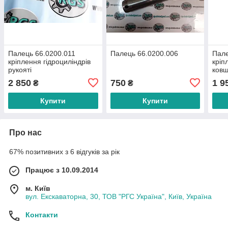
Палець 66.0200.011
Палець 66.0200.006
Пале
кріплення гідроциліндрів
кріп
рукояті
ков
2 850
750
1 9
₴
₴
Купити
Купити
Про нас
67% позитивних з 6 відгуків за рік
Працює з 10.09.2014
м. Київ
вул. Екскаваторна, 30, ТОВ "РГС Україна", Київ, Україна
Контакти