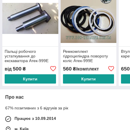
Пальці робочого
Ремкомплект
Втул
устаткування до
гідроциліндра повороту
каре
екскаватора Атек-999Е
коліс Атек-999Е
22.9025.000
500
560
650
від
₴
₴/комплект
Купити
Купити
Про нас
67% позитивних з 6 відгуків за рік
Працює з 10.09.2014
м. Київ