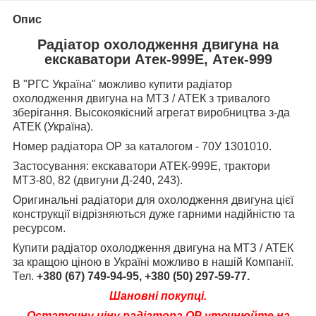
Опис
Радіатор охолодження двигуна на
екскаватори Атек-999Е, Атек-999
В "РГС Україна" можливо купити радіатор
охолодження двигуна на МТЗ / АТЕК з тривалого
зберігання.
Высокоякісний агрегат виробництва з-да
АТЕК (Україна).
Номер радіатора ОР за каталогом - 70У 1301010.
Застосування: екскаватори АТЕК-999Е, трактори
МТЗ-80, 82 (двигуни Д-240, 243).
Оригинальні радіатори для охолодження двигуна цієї
конструкції відрізняються дуже гарними надійністю та
ресурсом.
Купити радіатор охолодження двигуна на МТЗ / АТЕК
за кращою ціною в Україні можливо в нашій Компанії.
Тел.
+380 (67) 749-94-95, +380 (50) 297-59-77.
Шановні покупці.
Остаточну ціну радіатора ОР уточнюйте на