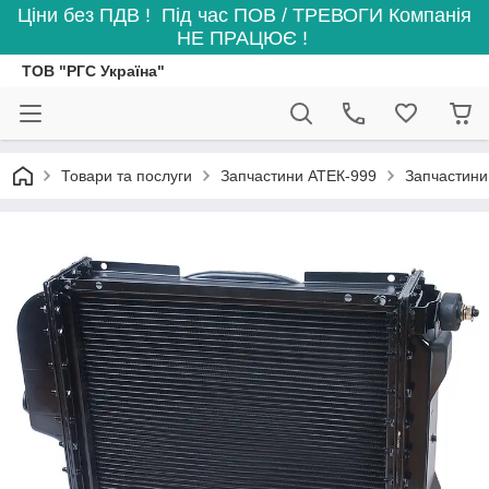
Ціни без ПДВ ! Під час ПОВ / ТРЕВОГИ Компанія
НЕ ПРАЦЮЄ !
ТОВ "РГС Україна"
Товари та послуги
Запчастини АТЕК-999
Запчастини 