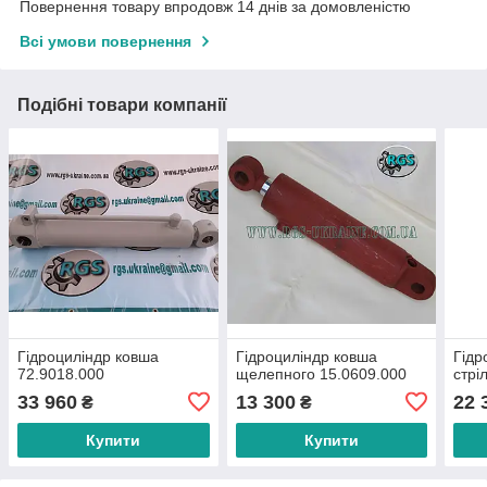
Повернення товару впродовж 14 днів за домовленістю
Всі умови повернення
Подібні товари компанії
Гідроциліндр ковша
Гідроциліндр ковша
Гідр
72.9018.000
щелепного 15.0609.000
стрі
33 960
13 300
22 
₴
₴
Купити
Купити