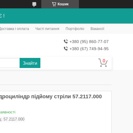
Кошик
Є !
Доставка і оплата
Часті питання
Портфоліо
Вакансії
+380 (95) 860-77-07
+380 (67) 749-94-95
Знайти
дроциліндр підйому стріли 57.2117.000
наявності
д:
57.2117.000