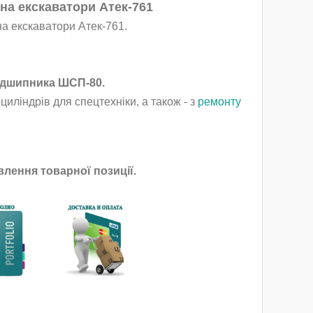
 на екскаватори Атек-761
на екскаватори Атек-761.
підшипника ШСП-80.
иліндрів для спецтехніки, а також - з
ремонту
лення товарної позиції.