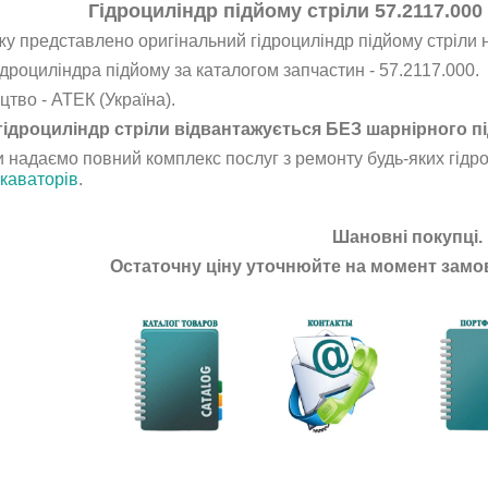
Гідроциліндр підйому стріли 57.2117.000
у представлено оригінальний гідроциліндр підйому стріли 
дроциліндра підйому за каталогом запчастин - 57.2117.000.
тво - АТЕК (Україна).
гідроциліндр стріли відвантажується БЕЗ шарнірного 
 надаємо повний комплекс послуг з ремонту будь-яких гідроц
скаваторів
.
Шановні покупці.
Остаточну ціну уточнюйте на момент замов