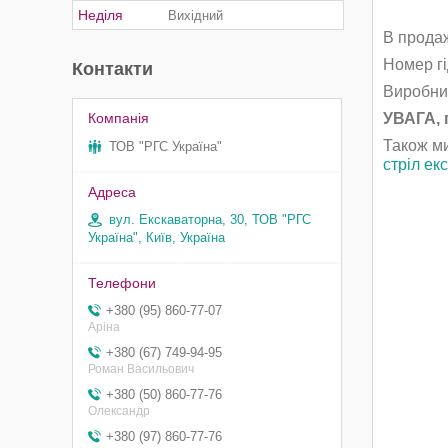
Неділя
Вихідний
В продаж
Номер гі
Контакти
Виробниц
УВАГА, 
Також ми
ТОВ "РГС Україна"
стріл ек
вул. Екскаваторна, 30, ТОВ "РГС
Україна", Київ, Україна
+380 (95) 860-77-07
Аріна
+380 (67) 749-94-95
Роман Васильович
+380 (50) 860-77-76
Олександр
+380 (97) 860-77-76