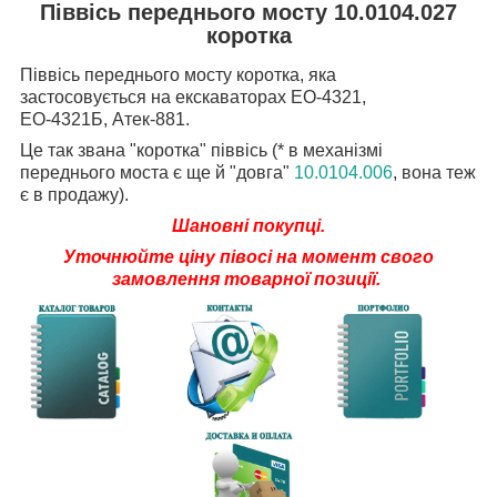
Піввісь переднього мосту 10.0104.027
коротка
Піввісь переднього мосту коротка, яка
застосовується на екскаваторах ЕО-4321,
ЕО-4321Б, Атек-881.
Це так звана "коротка" піввісь (* в механізмі
переднього моста є ще й "довга"
10.0104.0
06
, вона теж
є в продажу).
Шановні покупці.
Уточнюйте
ціну півосі на момент свого
замовлення товарної позиції.