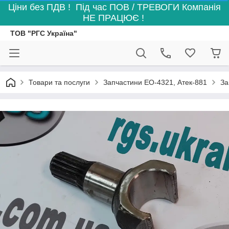
Ціни без ПДВ ! Під час ПОВ / ТРЕВОГИ Компанія
НЕ ПРАЦЮЄ !
ТОВ "РГС Україна"
Товари та послуги
Запчастини ЕО-4321, Атек-881
За