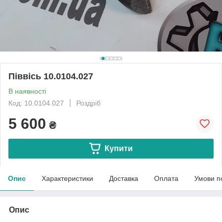
Піввісь 10.0104.027
В наявності
Код: 10.0104.027
Роздріб
5 600
₴
Купити
Опис
Характеристики
Доставка
Оплата
Умови п
Опис