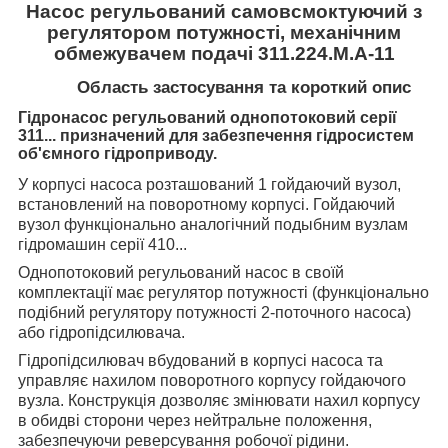
Насос регульований самовсмоктуючий з
регулятором потужності, механічним
обмежувачем подачі 311.224.М.А-11
Область застосування та короткий опис
Гідронасос регульований однопотоковий серії
311... призначений для забезпечення гідросистем
об'ємного гідроприводу.
У корпусі насоса розташований 1 гойдаючий вузол,
встановлений на поворотному корпусі. Гойдаючий
вузол функціонально аналогічний подыбним вузлам
гідромашин серії 410...
Однопотоковий регульований насос в своїй
комплектації має регулятор потужності
(функціонально
подібний регулятору потужності 2-поточного насоса)
або гідропідсилювача.
Гідропідсилювач вбудований в корпусі насоса та
управляє нахилом поворотного корпусу гойдаючого
вузла. Конструкція дозволяє змінювати нахил корпусу
в обидві сторони через нейтральне положення,
забезпечуючи реверсування робочої рідини.