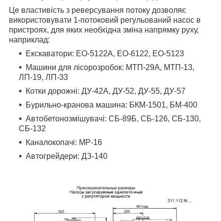
Це властивість з реверсування потоку дозволяє
використовувати 1-потоковий регульований насос в
пристроях, для яких необхідна зміна напрямку руху,
наприклад:
Екскаватори: EO-5122A, EO-6122, EO-5123
Машини для лісорозробок: МТП-29A, МТП-13,
ЛП-19, ЛП-33
Котки дорожні: ДУ-42A, ДУ-52, ДУ-55, ДУ-57
Бурильно-кранова машина: БКМ-1501, БМ-400
Автобетонозмішувачі: СБ-89Б, СБ-126, СБ-130,
СБ-132
Каналокопачі: МР-16
Автогрейдери: ДЗ-140