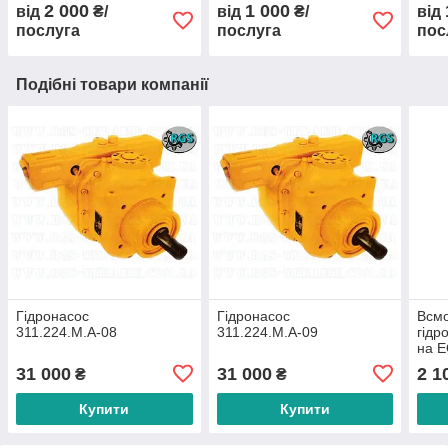
2 000
1 000
від
₴/
від
₴/
від
послуга
послуга
пос
Подібні товари компанії
Гідронасос
Гідронасос
Всмо
311.224.М.А-08
311.224.М.А-09
гідр
на 
31 000
31 000
2 1
₴
₴
Купити
Купити