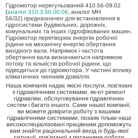
Гідромотор нерегульований 410.56-09.02
(
аналог 310.3.56.00.06
, аналог МН
56/32) предназначен для встановлення в
гідросистеми будівельних, дорожніх,
комунальних та інших гідрофікованих машин.
Гідромотор перетворює енергію робочої
рідини на механічну енергію обертання
вихідного вала. Напрямок і частота
обертання вала визначаються напрямком
потоку та кількістю робочої рідини, що
підводиться до гідромотора. У частині впливу
кліматичних чинників довкілля.
Наша компанія надає якісні послуги, пов'язані
з гідравлічними системами, як-от ремонт
гідравліки, обслуговування гідравлічних
систем і багато іншого. Саме нашої компанії,
ви можете довірити роботу з вашими
гідравлічними системами, позаяк тільки наші
високоспеціалізовані працівники допоможуть
вам знайти раціональний вихід із будь-якої
ситуації, пов'язаної з питаннями роботи