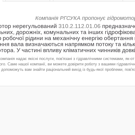
Компанія РГСУКА пропонує гідромотор
отор нерегульований
310.2.112.01.06
предназначе
льних, дорожніх, комунальних та інших гідрофіко
ю робочої рідини на механічну енергію обертання 
ння вала визначаються напрямком потоку та кільк
тора. У частині впливу кліматичних чинників довк
нія надає якісні послуги, пов'язані з гідравлічними системами, як-от 
ого. Саме нашої компанії, ви можете довірити роботу з вашими гідравліч
 допоможуть вам знайти раціональний вихід із будь-якої проблеми, пов'яз