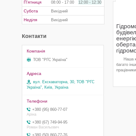
Пʼятниця
08:00
17:00
12:00
12:30
Субота
Вихідний
Неділя
Вихідний
Гідром
будіве
Контакти
енергі
оберта
гідромо
Наша компа
ТОВ "РГС Україна"
багато інш
працівники
вул. Екскаваторна, 30, ТОВ "РГС
Україна", Київ, Україна
+380 (95) 860-77-07
Аріна
+380 (67) 749-94-95
Роман Васильович
+380 (50) 860-77-76