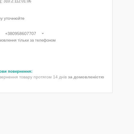
д:
310.2.112.01.06
ну уточнюйте
+380958607707
мовлення тільки за телефоном
вернення товару протягом 14 днів
за домовленістю