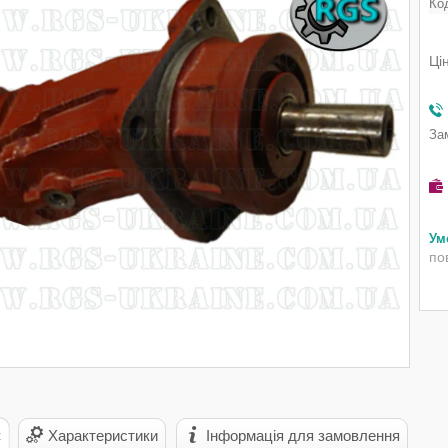
Ко
Ці
За
по
с
Характеристики
Інформація для замовлення