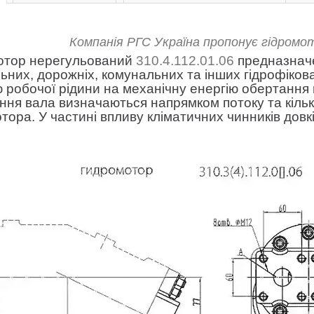
Компанія РГС Україна пропонує гідромот
отор нерегульований
310.4.112.01.06
предназначе
льних, дорожніх, комунальних та інших гідрофіко
ю робочої рідини на механічну енергію обертання 
ння вала визначаються напрямком потоку та кільк
тора. У частині впливу кліматичних чинників довк