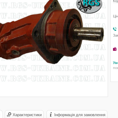
Ко
Ці
За
по
с
Характеристики
Інформація для замовлення