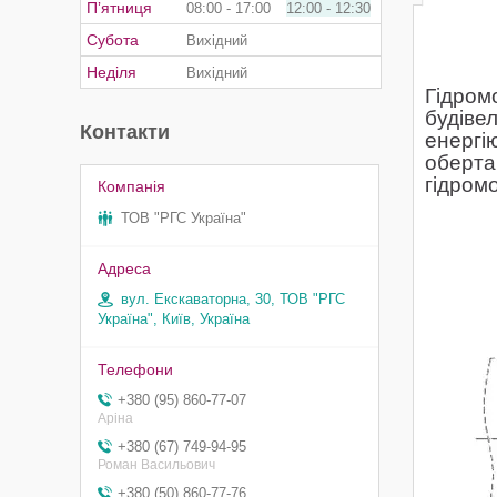
Пʼятниця
08:00
17:00
12:00
12:30
Субота
Вихідний
Неділя
Вихідний
Гідром
будіве
Контакти
енергі
оберта
гідромо
ТОВ "РГС Україна"
вул. Екскаваторна, 30, ТОВ "РГС
Україна", Київ, Україна
+380 (95) 860-77-07
Аріна
+380 (67) 749-94-95
Роман Васильович
+380 (50) 860-77-76