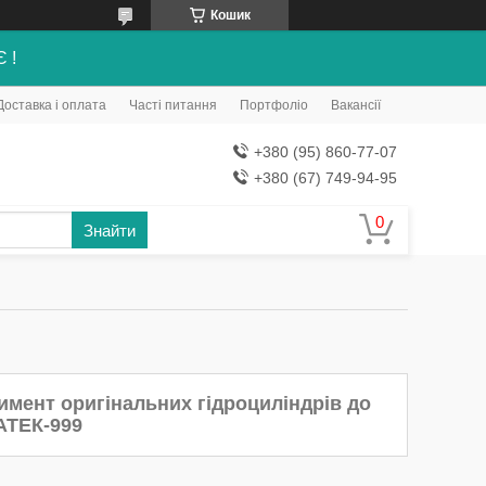
Кошик
Є !
Доставка і оплата
Часті питання
Портфоліо
Вакансії
+380 (95) 860-77-07
+380 (67) 749-94-95
Знайти
мент оригінальних гідроциліндрів до
АТЕК-999