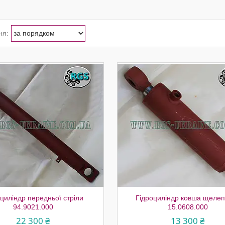
циліндр передньої стріли
Гідроциліндр ковша щелеп
94.9021.000
15.0608.000
22 300 ₴
13 300 ₴