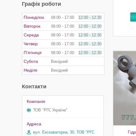
Графік роботи
Понеділок
08:00
17:00
12:00
12:30
Вівторок
08:00
17:00
12:00
12:30
Середа
08:00
17:00
12:00
12:30
Четвер
08:00
17:00
12:00
12:30
Пʼятниця
08:00
17:00
12:00
12:30
Субота
Вихідний
Неділя
Вихідний
Контакти
ТОВ "РГС Україна"
Гід
вул. Екскаваторна, 30, ТОВ "РГС