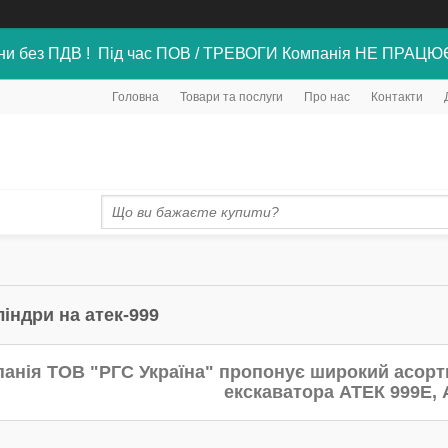
ни без ПДВ ! Під час ПОВ / ТРЕВОГИ Компанія НЕ ПРАЦЮ
Головна
Товари та послуги
Про нас
Контакти
індри на атек-999
анія ТОВ "РГС Україна" пропонує широкий асорти
екскаватора АТЕК 999Е, 