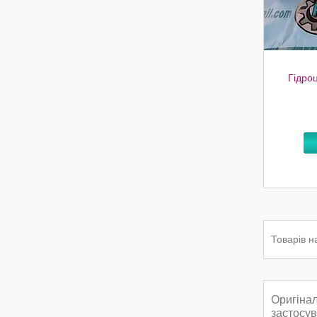
Гідро
Оригінал
застосув